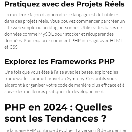
Pratiquez avec des Projets Réels
La meilleure façon d’apprendre ce langage est de l’utiliser
dans des projets réels. Vous pouvez commencer par créer un
site web simple ou un blog personnel. Utilisez des bases de
données comme MySQL pour stocker et récupérer des
données. Puis explorez comment PHP interagit avec HTML
et CSS.
Explorez les Frameworks PHP
Une fois que vous êtes à l’aise avec les bases, explorez les
frameworks comme Laravel ou Symfony. Ces outils vous
aideront à organiser votre code de manière plus efficace et à
suivre les meilleures pratiques de développement.
PHP en 2024 : Quelles
sont les Tendances ?
Le langage PHP continue d’évoluer. La version 8 de ce dernier