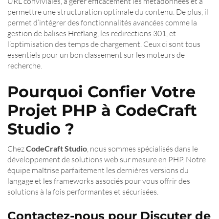
URL conviviales, à gérer efficacement les métadonnées et à
permettre une structuration optimale du contenu. De plus, il
permet d’intégrer des fonctionnalités avancées comme la
gestion de balises Hreflang, les redirections 301, et
l’optimisation des temps de chargement. Ceux ci sont tous
essentiels pour un bon classement sur les moteurs de
recherche.
Pourquoi Confier Votre
Projet PHP à CodeCraft
Studio ?
Chez
CodeCraft Studio
, nous sommes spécialisés dans le
développement de solutions web sur mesure en PHP. Notre
équipe maîtrise parfaitement les dernières versions du
langage et les frameworks associés pour vous offrir des
solutions à la fois performantes et sécurisées.
Contactez-nous pour Discuter de