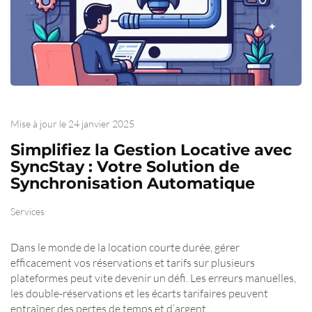
Mise à jour le
24 janvier 2025
Simplifiez la Gestion Locative avec
SyncStay : Votre Solution de
Synchronisation Automatique
Services
Dans le monde de la location courte durée, gérer
efficacement vos réservations et tarifs sur plusieurs
plateformes peut vite devenir un défi. Les erreurs manuelles,
les double-réservations et les écarts tarifaires peuvent
entraîner des pertes de temps et d’argent.